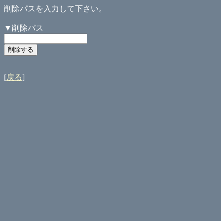
削除パスを入力して下さい。
▼削除パス
[
戻る
]