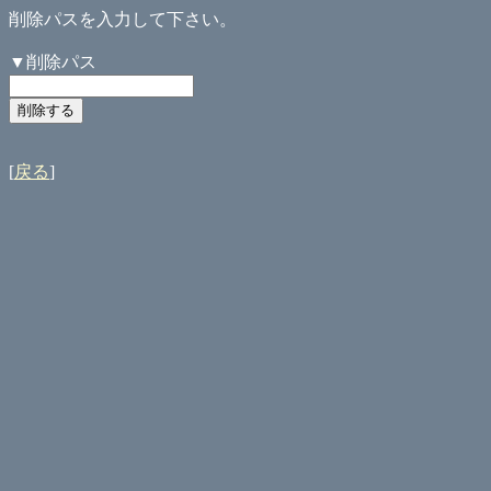
削除パスを入力して下さい。
▼削除パス
[
戻る
]