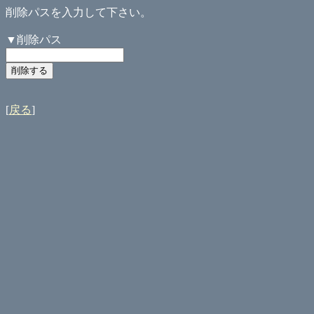
削除パスを入力して下さい。
▼削除パス
[
戻る
]