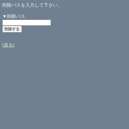
削除パスを入力して下さい。
▼削除パス
[
戻る
]