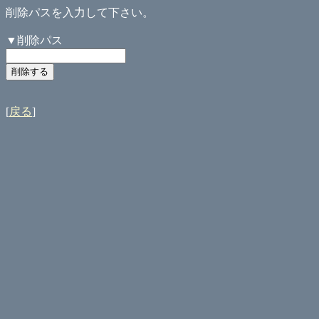
削除パスを入力して下さい。
▼削除パス
[
戻る
]